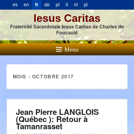
es
en
fr
de
pt
it
nl
pl
Iesus Caritas
Fraternité Sacerdotale Iesus Caritas de Charles de
Foucauld
Menu
MOIS :
OCTOBRE 2017
Jean Pierre LANGLOIS
(Québec ): Retour à
Tamanrasset