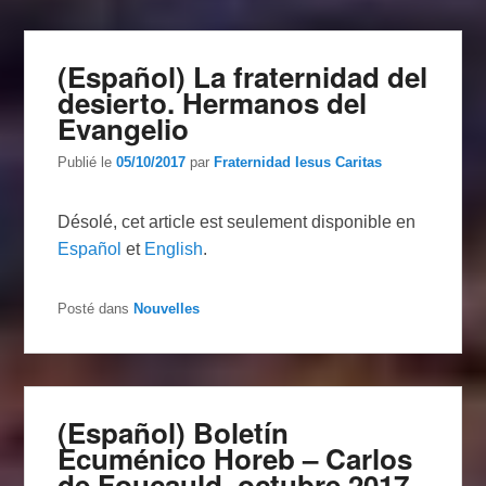
(Español) La fraternidad del
desierto. Hermanos del
Evangelio
Publié le
05/10/2017
par
Fraternidad Iesus Caritas
Désolé, cet article est seulement disponible en
Español
et
English
.
Posté dans
Nouvelles
(Español) Boletín
Ecuménico Horeb – Carlos
de Foucauld, octubre 2017