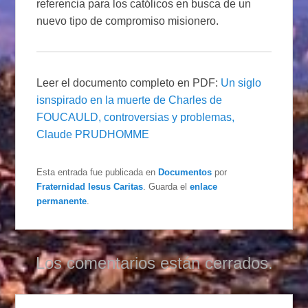
referencia para los católicos en busca de un
nuevo tipo de compromiso misionero.
Leer el documento completo en PDF:
Un siglo
isnspirado en la muerte de Charles de
FOUCAULD, controversias y problemas,
Claude PRUDHOMME
Esta entrada fue publicada en
Documentos
por
Fraternidad Iesus Caritas
. Guarda el
enlace
permanente
.
Los comentarios están cerrados.