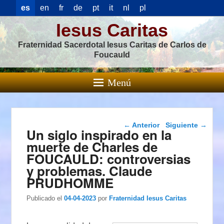
es
en
fr
de
pt
it
nl
pl
Iesus Caritas
Fraternidad Sacerdotal Iesus Caritas de Carlos de
Foucauld
Menú
Navegación de
←
Anterior
Siguiente
→
Un siglo inspirado en la
entradas
muerte de Charles de
FOUCAULD: controversias
y problemas. Claude
PRUDHOMME
Publicado el
04-04-2023
por
Fraternidad Iesus Caritas