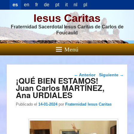
es
en
fr
de
pt
it
nl
pl
Iesus Caritas
Fraternidad Sacerdotal Iesus Caritas de Carlos de
Foucauld
Menú
Navegación de
←
Anterior
Siguiente
→
¡QUÉ BIEN ESTAMOS!
entradas
Juan Carlos MARTÍNEZ,
Ana URDIALES
Publicado el
14-01-2024
por
Fraternidad Iesus Caritas