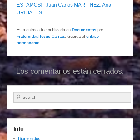
ESTAMOS! ! Juan Carlos MARTÍNEZ, Ana
URDIALES
Esta entrada fue publicada en
Documentos
por
Fraternidad Iesus Caritas
. Guarda el
enlace
permanente
.
Los comentarios están cerrados.
Buscar
Info
Bienvenidos