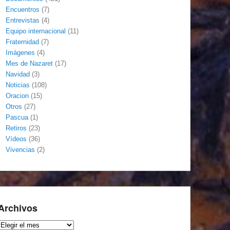
Encuentros
(7)
Entrevistas
(4)
Equipo internacional
(11)
Fraternidad
(7)
Imágenes
(4)
Mes de Nazaret
(17)
Navidad
(3)
Noticias
(108)
Oracion
(15)
Otros
(27)
Pascua
(1)
Retiros
(23)
Vídeos
(36)
Vivencias
(2)
Archivos
Archivos