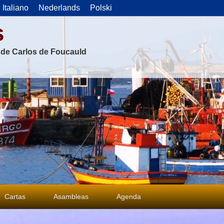
Italiano
Nederlands
Polski
s
s de Carlos de Foucauld
Cartas
Asambleas
Agenda