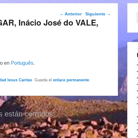
Navegación de
←
Anterior
Siguiente
→
entradas
AR, Inácio José do VALE,
lo en
Português
.
dad Iesus Caritas
. Guarda el
enlace permanente
.
s están cerrados.