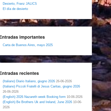
Desierto, Franz JALICS
El día de desierto
Entradas importantes
Carta de Buenos Aires, mayo 2025
Entradas recientes
(Italiano) Diario Italiano, giugno 2026
26-06-2026
(Italiano) Piccoli Fratelli di Jesus Caritas, giugno 2026
26-06-2026
(English) 2026 Nazareth week Booking form
10-06-2026
(English) Be Brothers Uk and Ireland, June 2026
10-06-
2026