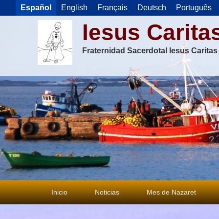
Español
English
Français
Deutsch
Português
Iesus Carita
Fraternidad Sacerdotal Iesus Carita
Menú
Inicio
Noticias
Mes de Nazaret
principal