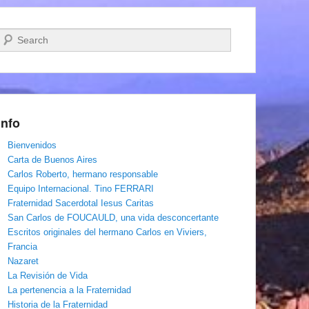
Buscar
Info
Bienvenidos
Carta de Buenos Aires
Carlos Roberto, hermano responsable
Equipo Internacional. Tino FERRARI
Fraternidad Sacerdotal Iesus Caritas
San Carlos de FOUCAULD, una vida desconcertante
Escritos originales del hermano Carlos en Viviers,
Francia
Nazaret
La Revisión de Vida
La pertenencia a la Fraternidad
Historia de la Fraternidad