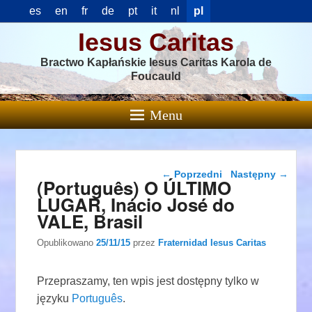
es
en
fr
de
pt
it
nl
pl
Iesus Caritas
Bractwo Kapłańskie Iesus Caritas Karola de
Foucauld
Menu
Nawigacja wpisu
←
Poprzedni
Następny
→
(Português) O ÚLTIMO
LUGAR, Inácio José do
VALE, Brasil
Opublikowano
25/11/15
przez
Fraternidad Iesus Caritas
Przepraszamy, ten wpis jest dostępny tylko w
języku
Português
.