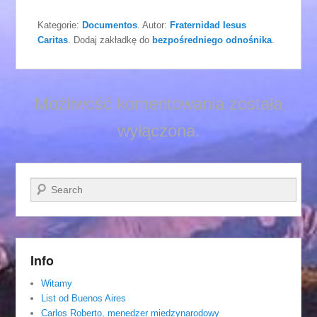
Kategorie:
Documentos
. Autor:
Fraternidad Iesus
Caritas
. Dodaj zakładkę do
bezpośredniego odnośnika
.
Możliwość komentowania została
wyłączona.
Szukaj
Info
Witamy
List od Buenos Aires
Carlos Roberto, menedzer miedzynarodowy