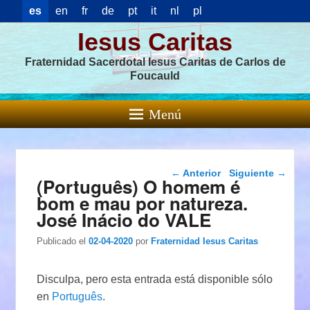
es
en
fr
de
pt
it
nl
pl
Iesus Caritas
Fraternidad Sacerdotal Iesus Caritas de Carlos de
Foucauld
Menú
Navegación de
←
Anterior
Siguiente
→
(Português) O homem é
entradas
bom e mau por natureza.
José Inácio do VALE
Publicado el
02-04-2020
por
Fraternidad Iesus Caritas
Disculpa, pero esta entrada está disponible sólo
en
Português
.