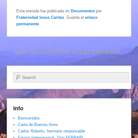
Esta entrada fue publicada en
Documentos
por
Fraternidad Iesus Caritas
. Guarda el
enlace
permanente
.
Los comentarios están cerrados.
Buscar
Info
Bienvenidos
Carta de Buenos Aires
Carlos Roberto, hermano responsable
Equipo Internacional. Tino FERRARI