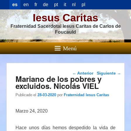
es
en
fr
de
pt
it
nl
pl
Iesus Caritas
Fraternidad Sacerdotal Iesus Caritas de Carlos de
Foucauld
Menú
Navegación de
←
Anterior
Siguiente
→
Mariano de los pobres y
entradas
excluidos. Nicolás VIEL
Publicado el
28-03-2020
por
Fraternidad Iesus Caritas
Marzo 24, 2020
Hace unos días hemos despedido la vida de