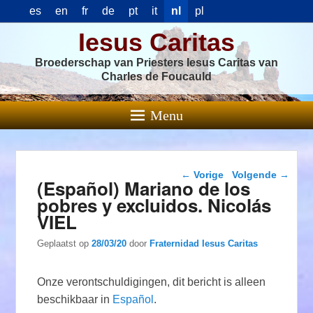
es
en
fr
de
pt
it
nl
pl
Iesus Caritas
Broederschap van Priesters Iesus Caritas van
Charles de Foucauld
Menu
Berichtnavigatie
←
Vorige
Volgende
→
(Español) Mariano de los
pobres y excluidos. Nicolás
VIEL
Geplaatst op
28/03/20
door
Fraternidad Iesus Caritas
Onze verontschuldigingen, dit bericht is alleen
beschikbaar in
Español
.