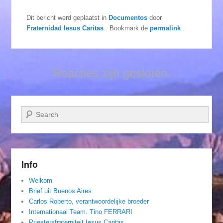
Dit bericht werd geplaatst in
Documentos
door
Fraternidad Iesus Caritas
. Bookmark de
permalink
.
Reacties zijn gesloten.
Zoeken
Info
Welkom
Brief uit Buenos Aires
Carlos Roberto, verantwoordelijke broeder
Internationaal Team. Tino FERRARI
Priestersfraterniteit Iesus Caritas