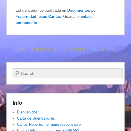
Esta entrada fue publicada en
Documentos
por
Fraternidad Iesus Caritas
. Guarda el
enlace
permanente
.
Los comentarios están cerrados.
Buscar
Info
Bienvenidos
Carta de Buenos Aires
Carlos Roberto, hermano responsable
Equipo Internacional. Tino FERRARI