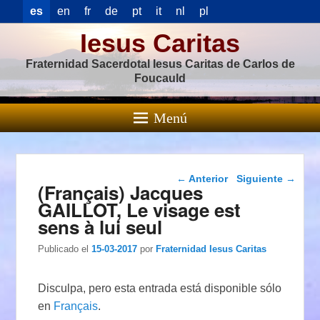
es
en
fr
de
pt
it
nl
pl
Iesus Caritas
Fraternidad Sacerdotal Iesus Caritas de Carlos de
Foucauld
Menú
Navegación de
←
Anterior
Siguiente
→
(Français) Jacques
entradas
GAILLOT, Le visage est
sens à lui seul
Publicado el
15-03-2017
por
Fraternidad Iesus Caritas
Disculpa, pero esta entrada está disponible sólo
en
Français
.