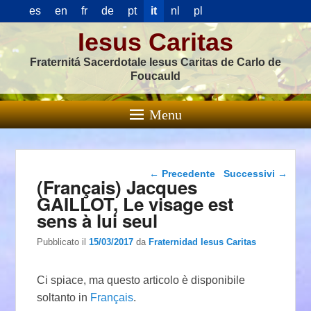
es
en
fr
de
pt
it
nl
pl
Iesus Caritas
Fraternitá Sacerdotale Iesus Caritas de Carlo de
Foucauld
Menu
Navigazione articolo
←
Precedente
Successivi
→
(Français) Jacques
GAILLOT, Le visage est
sens à lui seul
Pubblicato il
15/03/2017
da
Fraternidad Iesus Caritas
Ci spiace, ma questo articolo è disponibile
soltanto in
Français
.