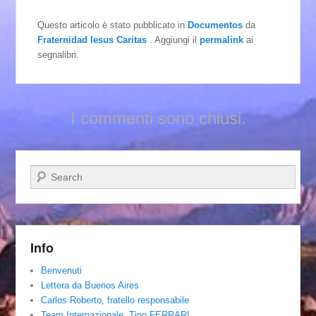
Questo articolo è stato pubblicato in
Documentos
da
Fraternidad Iesus Caritas
. Aggiungi il
permalink
ai
segnalibri.
I commenti sono chiusi.
Cerca
Info
Benvenuti
Lettera da Buenos Aires
Carlos Roberto, fratello responsabile
Team Internazionale. Tino FERRARI