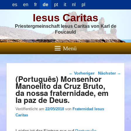
es
en
fr
de
pt
it
nl
pl
Iesus Caritas
Priestergmeinschaft Iesus Caritas von Karl de
Foucauld
Menü
Beitragsnavigation
←
Vorheriger
Nächster
→
(Português) Monsenhor
Manoelito da Cruz Bruto,
da nossa fraternidade, em
la paz de Deus.
Veröffentlicht am
22/05/2018
von
Fraternidad Iesus
Caritas