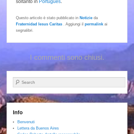
soltanto in
Português
.
Questo articolo è stato pubblicato in
Notizie
da
Fraternidad Iesus Caritas
. Aggiungi il
permalink
ai
segnalibri.
I commenti sono chiusi.
Cerca
Info
Benvenuti
Lettera da Buenos Aires