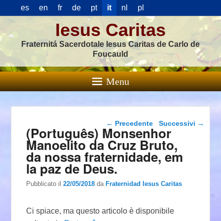
es
en
fr
de
pt
it
nl
pl
Iesus Caritas
Fraternitá Sacerdotale Iesus Caritas de Carlo de
Foucauld
Menu
Navigazione articolo
←
Precedente
Successivi
→
(Português) Monsenhor
Manoelito da Cruz Bruto,
da nossa fraternidade, em
la paz de Deus.
Pubblicato il
22/05/2018
da
Fraternidad Iesus Caritas
Ci spiace, ma questo articolo è disponibile