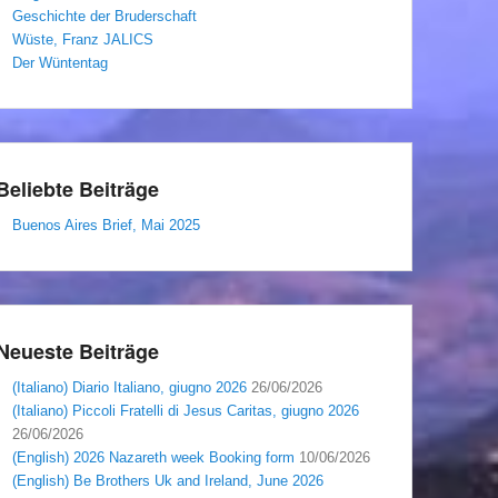
Geschichte der Bruderschaft
Wüste, Franz JALICS
Der Wüntentag
Beliebte Beiträge
Buenos Aires Brief, Mai 2025
Neueste Beiträge
(Italiano) Diario Italiano, giugno 2026
26/06/2026
(Italiano) Piccoli Fratelli di Jesus Caritas, giugno 2026
26/06/2026
(English) 2026 Nazareth week Booking form
10/06/2026
(English) Be Brothers Uk and Ireland, June 2026