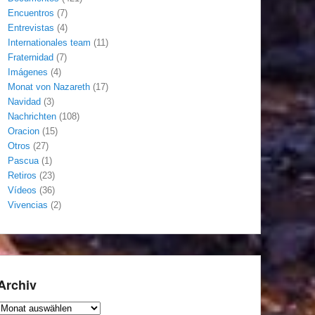
Encuentros
(7)
Entrevistas
(4)
Internationales team
(11)
Fraternidad
(7)
Imágenes
(4)
Monat von Nazareth
(17)
Navidad
(3)
Nachrichten
(108)
Oracion
(15)
Otros
(27)
Pascua
(1)
Retiros
(23)
Vídeos
(36)
Vivencias
(2)
Archiv
Archiv