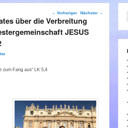
Beitragsnavigation
←
Vorheriger
Nächster
→
ates über die Verbreitung
iestergemeinschaft JESUS
2
tas
ze zum Fang aus“ LK 5,4