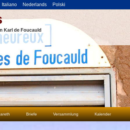
Italiano
Nederlands
Polski
s
on Karl de Foucauld
areth
Briefe
Versammlung
Kalender