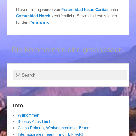
Dieser Eintrag wurde von
Fraternidad Iesus Caritas
unter
Comunidad Horeb
veröffentlicht. Setze ein Lesezeichen
für den
Permalink
.
Die Kommentare sind geschlossen.
Suchen
Info
Willkommen
Buenos Aires Brief
Carlos Roberto, Werlvantbortlicher Bruder
Internationales Team. Tino FERRARI