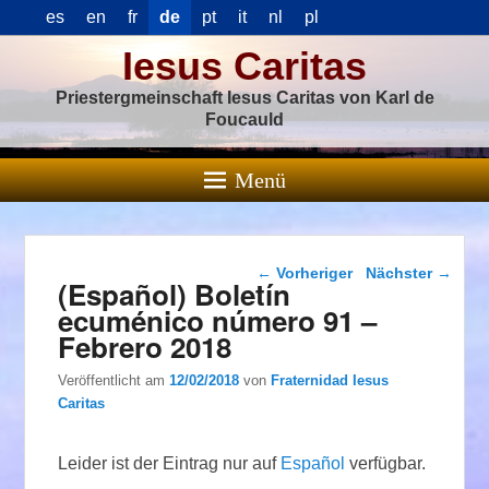
es
en
fr
de
pt
it
nl
pl
Iesus Caritas
Priestergmeinschaft Iesus Caritas von Karl de
Foucauld
Menü
Beitragsnavigation
←
Vorheriger
Nächster
→
(Español) Boletín
ecuménico número 91 –
Febrero 2018
Veröffentlicht am
12/02/2018
von
Fraternidad Iesus
Caritas
Leider ist der Eintrag nur auf
Español
verfügbar.