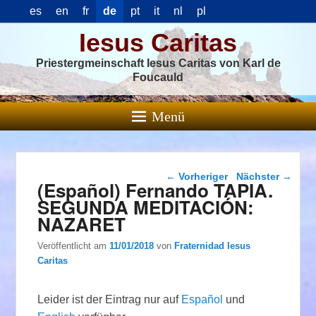
es
en
fr
de
pt
it
nl
pl
Iesus Caritas
Priestergmeinschaft Iesus Caritas von Karl de
Foucauld
Menü
Beitragsnavigation
←
Vorheriger
Nächster
→
(Español) Fernando TAPIA.
SEGUNDA MEDITACIÓN:
NAZARET
Veröffentlicht am
11/01/2018
von
Fraternidad Iesus
Caritas
Leider ist der Eintrag nur auf
Español
und