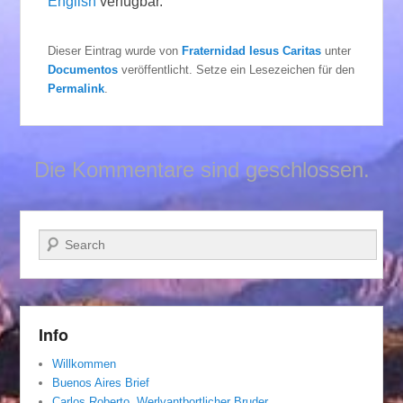
English
verfügbar.
Dieser Eintrag wurde von
Fraternidad Iesus Caritas
unter
Documentos
veröffentlicht. Setze ein Lesezeichen für den
Permalink
.
Die Kommentare sind geschlossen.
Suchen
Info
Willkommen
Buenos Aires Brief
Carlos Roberto, Werlvantbortlicher Bruder