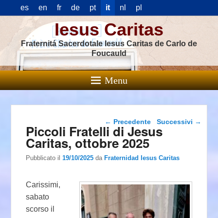
es
en
fr
de
pt
it
nl
pl
Iesus Caritas
Fraternitá Sacerdotale Iesus Caritas de Carlo de
Foucauld
Menu
Navigazione articolo
←
Precedente
Successivi
→
Piccoli Fratelli di Jesus
Caritas, ottobre 2025
Pubblicato il
19/10/2025
da
Fraternidad Iesus Caritas
Carissimi,
sabato
scorso il