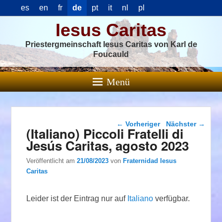
es
en
fr
de
pt
it
nl
pl
Iesus Caritas
Priestergmeinschaft Iesus Caritas von Karl de
Foucauld
Menü
Beitragsnavigation
←
Vorheriger
Nächster
→
(Italiano) Piccoli Fratelli di
Jesús Caritas, agosto 2023
Veröffentlicht am
21/08/2023
von
Fraternidad Iesus
Caritas
Leider ist der Eintrag nur auf
Italiano
verfügbar.