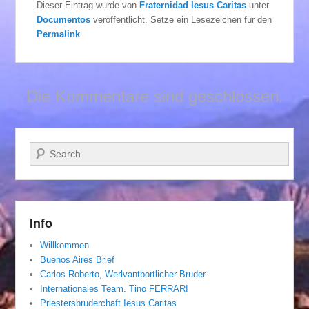
Dieser Eintrag wurde von
Fraternidad Iesus Caritas
unter
Documentos
veröffentlicht. Setze ein Lesezeichen für den
Permalink
.
Die Kommentare sind geschlossen.
Suchen
Info
Willkommen
Buenos Aires Brief
Carlos Roberto, Werlvantbortlicher Bruder
Internationales Team. Tino FERRARI
Priestersbruderchaft Iesus Caritas