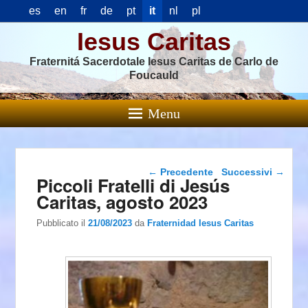
es
en
fr
de
pt
it
nl
pl
Iesus Caritas
Fraternitá Sacerdotale Iesus Caritas de Carlo de
Foucauld
Menu
Navigazione articolo
←
Precedente
Successivi
→
Piccoli Fratelli di Jesús
Caritas, agosto 2023
Pubblicato il
21/08/2023
da
Fraternidad Iesus Caritas