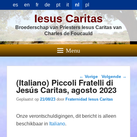
es
en
fr
de
pt
it
nl
pl
Iesus Caritas
Broederschap van Priesters Iesus Caritas van
Charles de Foucauld
Menu
Berichtnavigatie
←
Vorige
Volgende
→
(Italiano) Piccoli Fratelli di
Jesús Caritas, agosto 2023
Geplaatst op
21/08/23
door
Fraternidad Iesus Caritas
Onze verontschuldigingen, dit bericht is alleen
beschikbaar in
Italiano
.