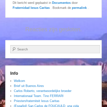
Dit bericht werd geplaatst in
Documentos
door
Fraternidad Iesus Caritas
. Bookmark de
permalink
.
Reacties zijn gesloten.
Zoeken
Info
Welkom
Brief uit Buenos Aires
Carlos Roberto, verantwoordelijke broeder
Internationaal Team. Tino FERRARI
Priestersfraterniteit Iesus Caritas
(Español) San Carlos de FOUCAULD, una vida