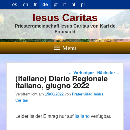
es
en
fr
de
pt
it
nl
pl
Iesus Caritas
Priestergmeinschaft Iesus Caritas von Karl de
Foucauld
Menü
Beitragsnavigation
←
Vorheriger
Nächster
→
(Italiano) Diario Regionale
Italiano, giugno 2022
Veröffentlicht am
15/06/2022
von
Fraternidad Iesus
Caritas
Leider ist der Eintrag nur auf
Italiano
verfügbar.