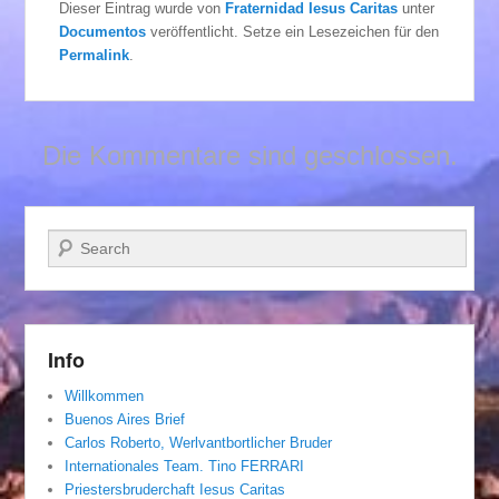
Dieser Eintrag wurde von
Fraternidad Iesus Caritas
unter
Documentos
veröffentlicht. Setze ein Lesezeichen für den
Permalink
.
Die Kommentare sind geschlossen.
Suchen
Info
Willkommen
Buenos Aires Brief
Carlos Roberto, Werlvantbortlicher Bruder
Internationales Team. Tino FERRARI
Priestersbruderchaft Iesus Caritas