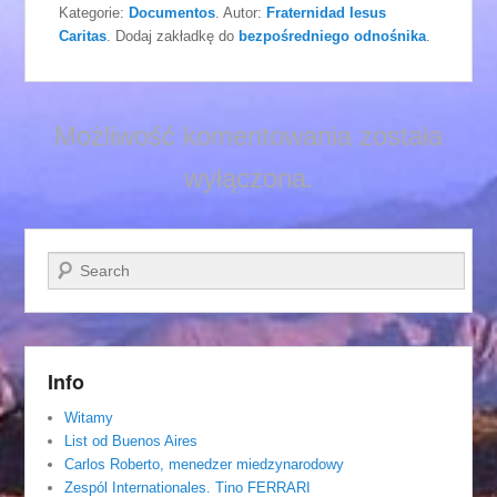
Kategorie:
Documentos
. Autor:
Fraternidad Iesus
Caritas
. Dodaj zakładkę do
bezpośredniego odnośnika
.
Możliwość komentowania została
wyłączona.
Szukaj
Info
Witamy
List od Buenos Aires
Carlos Roberto, menedzer miedzynarodowy
Zespól Internationales. Tino FERRARI