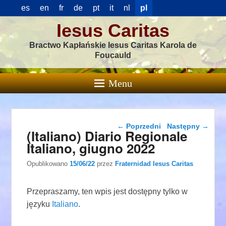
es
en
fr
de
pt
it
nl
pl
Iesus Caritas
Bractwo Kapłańskie Iesus Caritas Karola de
Foucauld
Menu
Nawigacja wpisu
←
Poprzedni
Następny
→
(Italiano) Diario Regionale
Italiano, giugno 2022
Opublikowano
15/06/22
przez
Fraternidad Iesus Caritas
Przepraszamy, ten wpis jest dostępny tylko w
języku
Italiano
.