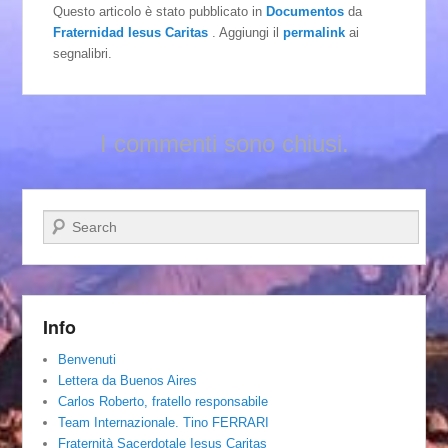
Questo articolo è stato pubblicato in
Documentos
da
Fraternidad Iesus Caritas
. Aggiungi il
permalink
ai
segnalibri.
I commenti sono chiusi.
Cerca
Info
Benvenuti
Lettera da Buenos Aires
Carlos Roberto, fratello responsabile
Team Internazionale. Tino FERRARI
Fraternità Sacerdotale Iesus Caritas