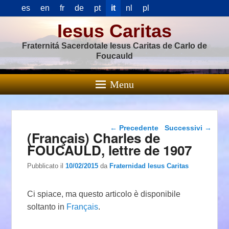
es
en
fr
de
pt
it
nl
pl
Iesus Caritas
Fraternitá Sacerdotale Iesus Caritas de Carlo de
Foucauld
Menu
Navigazione articolo
←
Precedente
Successivi
→
(Français) Charles de
FOUCAULD, lettre de 1907
Pubblicato il
10/02/2015
da
Fraternidad Iesus Caritas
Ci spiace, ma questo articolo è disponibile
soltanto in
Français
.