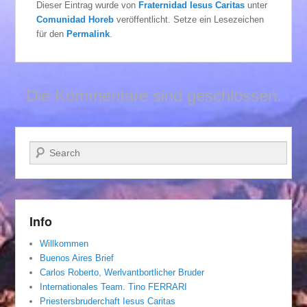
Dieser Eintrag wurde von
Fraternidad Iesus Caritas
unter
Comunidad Horeb
veröffentlicht. Setze ein Lesezeichen
für den
Permalink
.
Die Kommentare sind geschlossen.
Suchen
Info
Willkommen
Buenos Aires Brief
Carlos Roberto, Werlvantbortlicher Bruder
Internationales Team. Tino FERRARI
Priestersbruderchaft Iesus Caritas