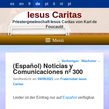
es
en
fr
de
pt
it
nl
pl
Iesus Caritas
Priestergmeinschaft Iesus Caritas von Karl de
Foucauld
Menü
Beitragsnavigation
←
Vorheriger
Nächster
→
(Español) Noticias y
Comunicaciones nº 300
Veröffentlicht am
04/09/2021
von
Fraternidad Iesus
Caritas
Leider ist der Eintrag nur auf
Español
verfügbar.