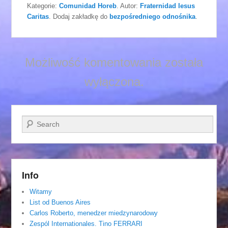
Kategorie:
Comunidad Horeb
. Autor:
Fraternidad Iesus
Caritas
. Dodaj zakładkę do
bezpośredniego odnośnika
.
Możliwość komentowania została
wyłączona.
Szukaj
Info
Witamy
List od Buenos Aires
Carlos Roberto, menedzer miedzynarodowy
Zespól Internationales. Tino FERRARI