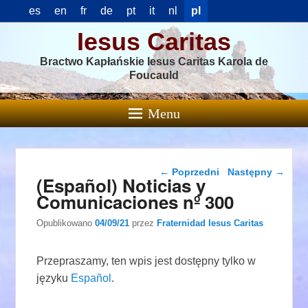
es
en
fr
de
pt
it
nl
pl
Iesus Caritas
Bractwo Kapłańskie Iesus Caritas Karola de
Foucauld
Menu
Nawigacja wpisu
←
Poprzedni
Następny
→
(Español) Noticias y
Comunicaciones nº 300
Opublikowano
04/09/21
przez
Fraternidad Iesus Caritas
Przepraszamy, ten wpis jest dostępny tylko w
języku
Español
.