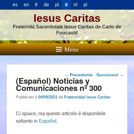
es
en
fr
de
pt
it
nl
pl
Iesus Caritas
Fraternitá Sacerdotale Iesus Caritas de Carlo de
Foucauld
Menu
Navigazione articolo
←
Precedente
Successivi
→
(Español) Noticias y
Comunicaciones nº 300
Pubblicato il
04/09/2021
da
Fraternidad Iesus Caritas
Ci spiace, ma questo articolo è disponibile
soltanto in
Español
.