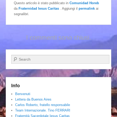
Questo articolo è stato pubblicato in
Comunidad Horeb
da
Fraternidad Iesus Caritas
. Aggiungi il
permalink
ai
segnalibri.
I commenti sono chiusi.
Cerca
Info
Benvenuti
Lettera da Buenos Aires
Carlos Roberto, fratello responsabile
Team Internazionale. Tino FERRARI
Fraternità Sacerdotale Iesus Caritas