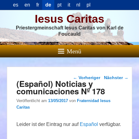
es
en
fr
de
pt
it
nl
pl
Iesus Caritas
Priestergmeinschaft Iesus Caritas von Karl de
Foucauld
Menü
Beitragsnavigation
←
Vorheriger
Nächster
→
(Español) Noticias y
comunicaciones Nº 178
Veröffentlicht am
13/05/2017
von
Fraternidad Iesus
Caritas
Leider ist der Eintrag nur auf
Español
verfügbar.