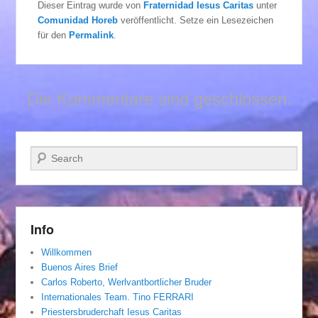
Dieser Eintrag wurde von
Fraternidad Iesus Caritas
unter
Comunidad Horeb
veröffentlicht. Setze ein Lesezeichen
für den
Permalink
.
Die Kommentare sind geschlossen.
Suchen
Info
Willkommen
Buenos Aires Brief
Carlos Roberto, Werlvantbortlicher Bruder
Internationales Team. Tino FERRARI
Priestersbruderchaft Iesus Caritas