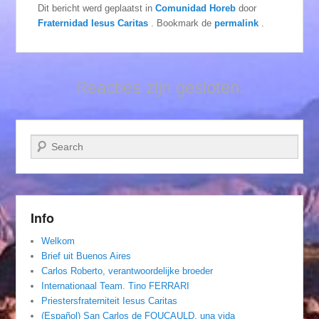
Dit bericht werd geplaatst in
Comunidad Horeb
door
Fraternidad Iesus Caritas
. Bookmark de
permalink
.
Reacties zijn gesloten.
Zoeken
Info
Welkom
Brief uit Buenos Aires
Carlos Roberto, verantwoordelijke broeder
Internationaal Team. Tino FERRARI
Priestersfraterniteit Iesus Caritas
(Español) San Carlos de FOUCAULD, una vida