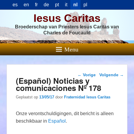
es
en
fr
de
pt
it
nl
pl
Iesus Caritas
Broederschap van Priesters Iesus Caritas van
Charles de Foucauld
Menu
Berichtnavigatie
←
Vorige
Volgende
→
(Español) Noticias y
comunicaciones Nº 178
Geplaatst op
13/05/17
door
Fraternidad Iesus Caritas
Onze verontschuldigingen, dit bericht is alleen
beschikbaar in
Español
.