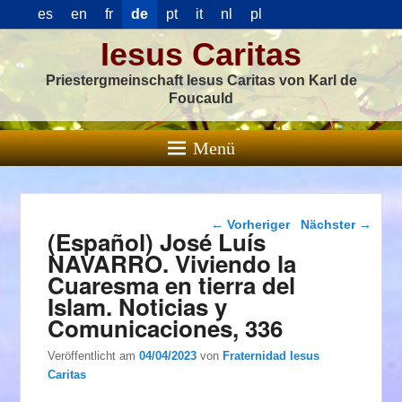
es
en
fr
de
pt
it
nl
pl
Iesus Caritas
Priestergmeinschaft Iesus Caritas von Karl de
Foucauld
Menü
Beitragsnavigation
←
Vorheriger
Nächster
→
(Español) José Luís
NAVARRO. Viviendo la
Cuaresma en tierra del
Islam. Noticias y
Comunicaciones, 336
Veröffentlicht am
04/04/2023
von
Fraternidad Iesus
Caritas