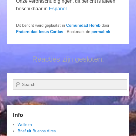
Onze verontschuldigingen, dit bericht is alleen
beschikbaar in
Español
.
Dit bericht werd geplaatst in
Comunidad Horeb
door
Fraternidad Iesus Caritas
. Bookmark de
permalink
.
Reacties zijn gesloten.
Zoeken
Info
Welkom
Brief uit Buenos Aires