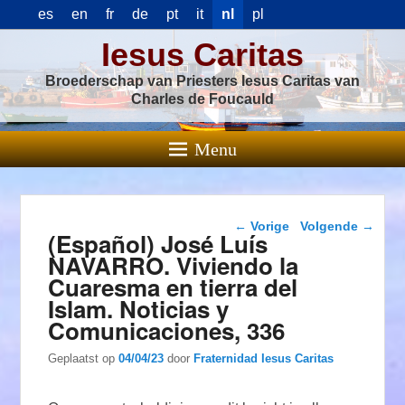
es
en
fr
de
pt
it
nl
pl
Iesus Caritas
Broederschap van Priesters Iesus Caritas van
Charles de Foucauld
Menu
Berichtnavigatie
←
Vorige
Volgende
→
(Español) José Luís
NAVARRO. Viviendo la
Cuaresma en tierra del
Islam. Noticias y
Comunicaciones, 336
Geplaatst op
04/04/23
door
Fraternidad Iesus Caritas