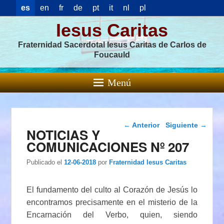
es
en
fr
de
pt
it
nl
pl
Iesus Caritas
Fraternidad Sacerdotal Iesus Caritas de Carlos de
Foucauld
Menú
Navegación de
←
Anterior
Siguiente
→
NOTICIAS Y
entradas
COMUNICACIONES Nº 207
Publicado el
12-06-2018
por
Fraternidad Iesus Caritas
El fundamento del culto al Corazón de Jesús lo
encontramos precisamente en el misterio de la
Encarnación del Verbo, quien, siendo