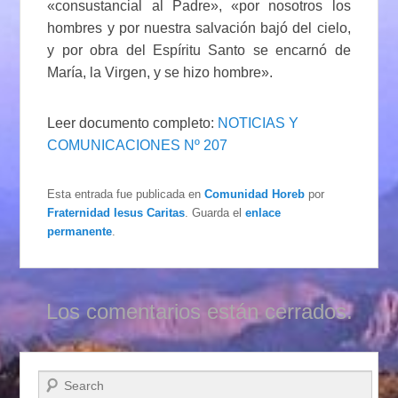
«consustancial al Padre», «por nosotros los
hombres y por nuestra salvación bajó del cielo,
y por obra del Espíritu Santo se encarnó de
María, la Virgen, y se hizo hombre».
Leer documento completo:
NOTICIAS Y
COMUNICACIONES Nº 207
Esta entrada fue publicada en
Comunidad Horeb
por
Fraternidad Iesus Caritas
. Guarda el
enlace
permanente
.
Los comentarios están cerrados.
Buscar