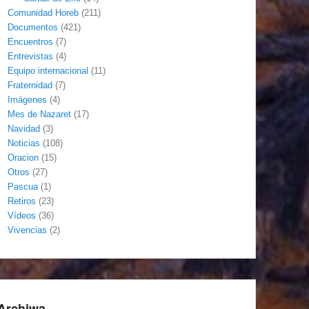
Comunidad Horeb
(211)
Documentos
(421)
Encuentros
(7)
Entrevistas
(4)
Equipo internacional
(11)
Fraternidad
(7)
Imágenes
(4)
Mes de Nazaret
(17)
Navidad
(3)
Noticias
(108)
Oracion
(15)
Otros
(27)
Pascua
(1)
Retiros
(23)
Vídeos
(36)
Vivencias
(2)
Archiwa