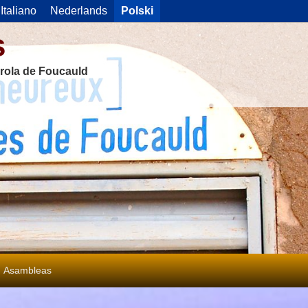
Italiano
Nederlands
Polski
s
rola de Foucauld
Asambleas