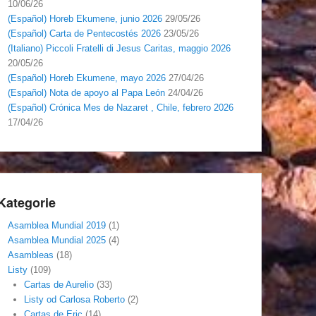
10/06/26
(Español) Horeb Ekumene, junio 2026
29/05/26
(Español) Carta de Pentecostés 2026
23/05/26
(Italiano) Piccoli Fratelli di Jesus Caritas, maggio 2026
20/05/26
(Español) Horeb Ekumene, mayo 2026
27/04/26
(Español) Nota de apoyo al Papa León
24/04/26
(Español) Crónica Mes de Nazaret , Chile, febrero 2026
17/04/26
Kategorie
Asamblea Mundial 2019
(1)
Asamblea Mundial 2025
(4)
Asambleas
(18)
Listy
(109)
Cartas de Aurelio
(33)
Listy od Carlosa Roberto
(2)
Cartas de Eric
(14)