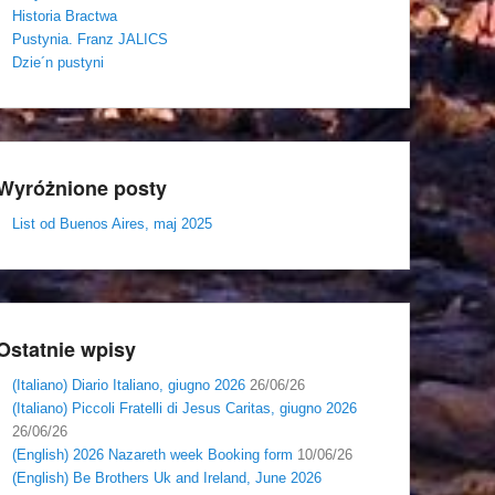
Historia Bractwa
Pustynia. Franz JALICS
Dzie´n pustyni
Wyróżnione posty
List od Buenos Aires, maj 2025
Ostatnie wpisy
(Italiano) Diario Italiano, giugno 2026
26/06/26
(Italiano) Piccoli Fratelli di Jesus Caritas, giugno 2026
26/06/26
(English) 2026 Nazareth week Booking form
10/06/26
(English) Be Brothers Uk and Ireland, June 2026