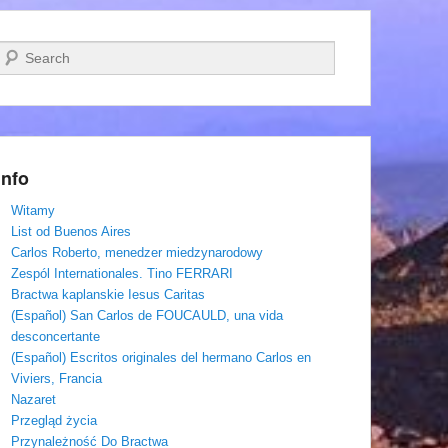
Szukaj
Info
Witamy
List od Buenos Aires
Carlos Roberto, menedzer miedzynarodowy
Zespól Internationales. Tino FERRARI
Bractwa kaplanskie Iesus Caritas
(Español) San Carlos de FOUCAULD, una vida
desconcertante
(Español) Escritos originales del hermano Carlos en
Viviers, Francia
Nazaret
Przegląd życia
Przynależność Do Bractwa