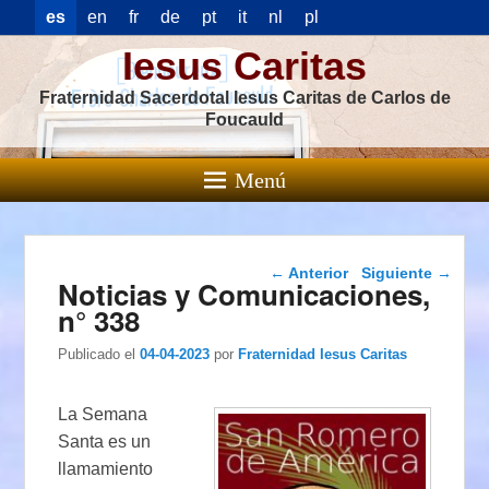
es
en
fr
de
pt
it
nl
pl
Iesus Caritas
Fraternidad Sacerdotal Iesus Caritas de Carlos de
Foucauld
Menú
Navegación de
←
Anterior
Siguiente
→
Noticias y Comunicaciones,
entradas
n° 338
Publicado el
04-04-2023
por
Fraternidad Iesus Caritas
La Semana
Santa es un
llamamiento