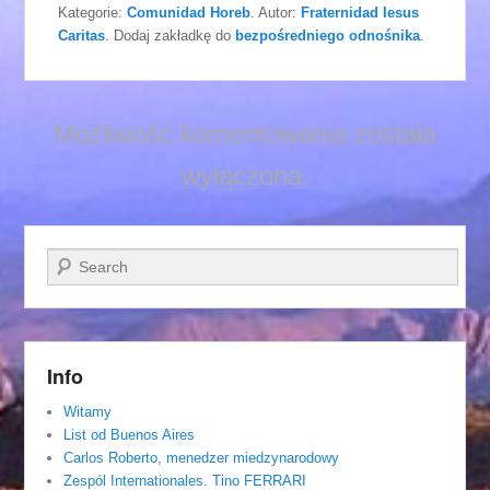
Kategorie:
Comunidad Horeb
. Autor:
Fraternidad Iesus
Caritas
. Dodaj zakładkę do
bezpośredniego odnośnika
.
Możliwość komentowania została
wyłączona.
Szukaj
Info
Witamy
List od Buenos Aires
Carlos Roberto, menedzer miedzynarodowy
Zespól Internationales. Tino FERRARI