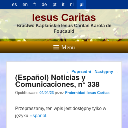
es
en
fr
de
pt
it
nl
pl
Iesus Caritas
Bractwo Kapłańskie Iesus Caritas Karola de
Foucauld
Menu
Nawigacja wpisu
←
Poprzedni
Następny
→
(Español) Noticias y
Comunicaciones, n° 338
Opublikowano
04/04/23
przez
Fraternidad Iesus Caritas
Przepraszamy, ten wpis jest dostępny tylko w
języku
Español
.