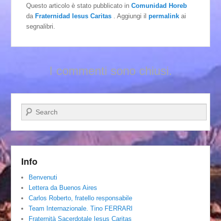
Questo articolo è stato pubblicato in
Comunidad Horeb
da
Fraternidad Iesus Caritas
. Aggiungi il
permalink
ai
segnalibri.
I commenti sono chiusi.
Cerca
Info
Benvenuti
Lettera da Buenos Aires
Carlos Roberto, fratello responsabile
Team Internazionale. Tino FERRARI
Fraternità Sacerdotale Iesus Caritas