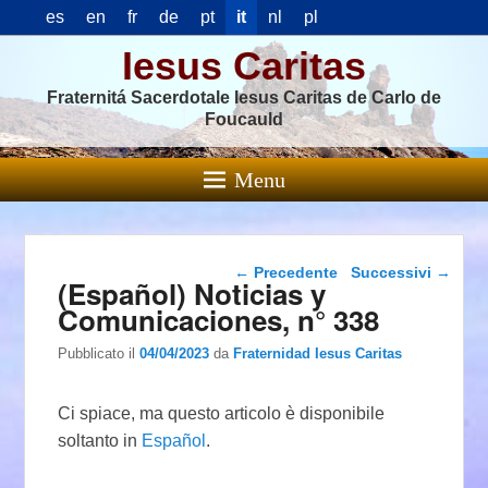
es
en
fr
de
pt
it
nl
pl
Iesus Caritas
Fraternitá Sacerdotale Iesus Caritas de Carlo de
Foucauld
Menu
Navigazione articolo
←
Precedente
Successivi
→
(Español) Noticias y
Comunicaciones, n° 338
Pubblicato il
04/04/2023
da
Fraternidad Iesus Caritas
Ci spiace, ma questo articolo è disponibile
soltanto in
Español
.