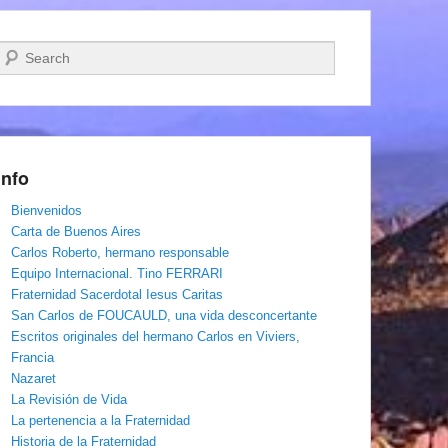
Buscar
Info
Bienvenidos
Carta de Buenos Aires
Carlos Roberto, hermano responsable
Equipo Internacional. Tino FERRARI
Fraternidad Sacerdotal Iesus Caritas
San Carlos de FOUCAULD, una vida desconcertante
Escritos originales del hermano Carlos en Viviers,
Francia
Nazaret
La Revisión de Vida
La pertenencia a la Fraternidad
Historia de la Fraternidad