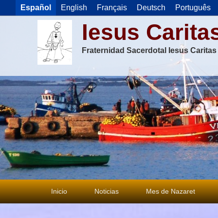
Español
English
Français
Deutsch
Português
Iesus Carita
Fraternidad Sacerdotal Iesus Carita
Menú
Inicio
Noticias
Mes de Nazaret
principal