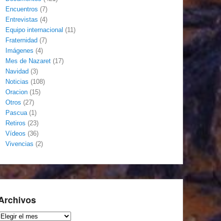
Encuentros
(7)
Entrevistas
(4)
Equipo internacional
(11)
Fraternidad
(7)
Imágenes
(4)
Mes de Nazaret
(17)
Navidad
(3)
Noticias
(108)
Oracion
(15)
Otros
(27)
Pascua
(1)
Retiros
(23)
Vídeos
(36)
Vivencias
(2)
Archivos
Archivos