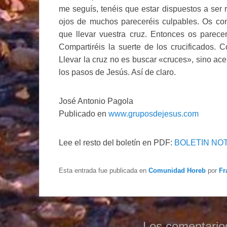
me seguís, tenéis que estar dispuestos a ser
ojos de muchos pareceréis culpables. Os co
que llevar vuestra cruz. Entonces os parece
Compartiréis la suerte de los crucificados. C
Llevar la cruz no es buscar «cruces», sino ace
los pasos de Jesús. Así de claro.
José Antonio Pagola
Publicado en
www.gruposdejesus.com
Lee el resto del boletín en PDF:
BOLETIN NOT
Esta entrada fue publicada en
Comunidad Horeb
por
Fr
Los comentario