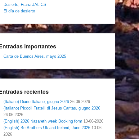
Desierto, Franz JALICS
El día de desierto
Entradas importantes
Carta de Buenos Aires, mayo 2025
Entradas recientes
(Italiano) Diario Italiano, giugno 2026
26-06-2026
(Italiano) Piccoli Fratelli di Jesus Caritas, giugno 2026
26-06-2026
(English) 2026 Nazareth week Booking form
10-06-2026
(English) Be Brothers Uk and Ireland, June 2026
10-06-
2026