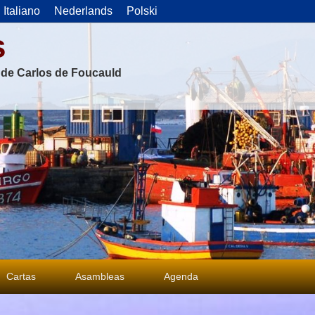
Italiano
Nederlands
Polski
s
s de Carlos de Foucauld
Cartas
Asambleas
Agenda