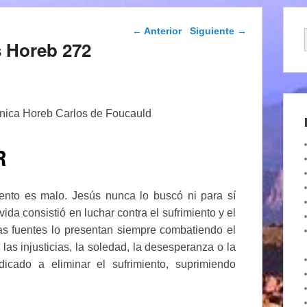
Navegación de
←
Anterior
Siguiente
→
entradas
s Horeb 272
ica Horeb Carlos de Foucauld
R
miento es malo. Jesús nunca lo buscó ni para sí
ida consistió en luchar contra el sufrimiento y el
as fuentes lo presentan siempre combatiendo el
as injusticias, la soledad, la desesperanza o la
icado a eliminar el sufrimiento, suprimiendo