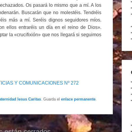
 rechazados. Os pasará lo mismo que a mí. A los
ndenarán. Buscarán que no molestéis. Tendréis
réis más a mí. Seréis dignos seguidores míos.
on ellos entraréis un día en el reino de Dios».
ptar la «crucifixión» que nos llegará si seguimos
ICIAS Y COMUNICACIONES Nº 272
aternidad Iesus Caritas
. Guarda el
enlace permanente
.
s están cerrados.