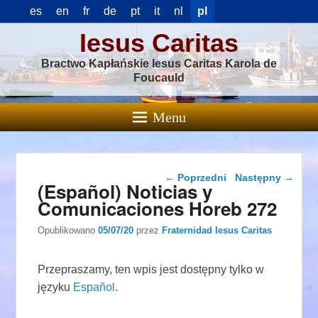
es
en
fr
de
pt
it
nl
pl
Iesus Caritas
Bractwo Kapłańskie Iesus Caritas Karola de
Foucauld
Menu
Nawigacja wpisu
←
Poprzedni
Następny
→
(Español) Noticias y
Comunicaciones Horeb 272
Opublikowano
05/07/20
przez
Fraternidad Iesus Caritas
Przepraszamy, ten wpis jest dostępny tylko w
języku
Español
.