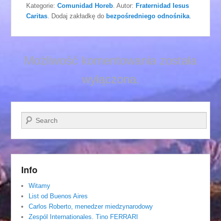
Kategorie:
Comunidad Horeb
. Autor:
Fraternidad Iesus
Caritas
. Dodaj zakładkę do
bezpośredniego odnośnika
.
Możliwość komentowania została
wyłączona.
Szukaj
Info
Witamy
List od Buenos Aires
Carlos Roberto, menedzer miedzynarodowy
Zespól Internationales. Tino FERRARI