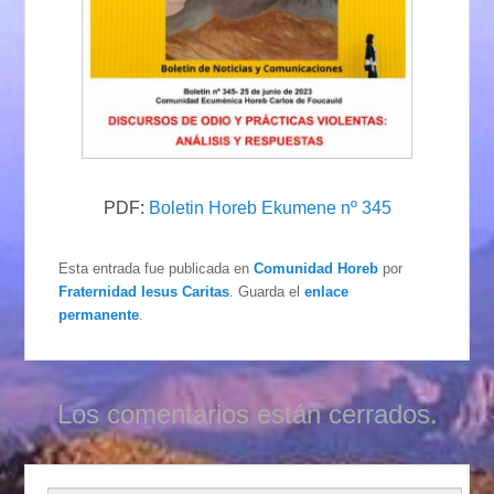
PDF:
Boletin Horeb Ekumene nº 345
Esta entrada fue publicada en
Comunidad Horeb
por
Fraternidad Iesus Caritas
. Guarda el
enlace
permanente
.
Los comentarios están cerrados.