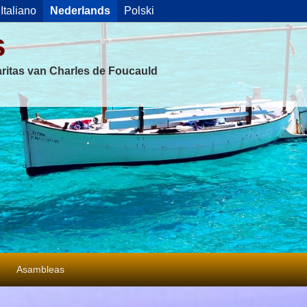
Italiano
Nederlands
Polski
s
ritas van Charles de Foucauld
Asambleas