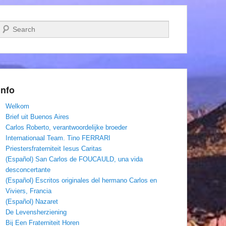
Zoeken
Info
Welkom
Brief uit Buenos Aires
Carlos Roberto, verantwoordelijke broeder
Internationaal Team. Tino FERRARI
Priestersfraterniteit Iesus Caritas
(Español) San Carlos de FOUCAULD, una vida
desconcertante
(Español) Escritos originales del hermano Carlos en
Viviers, Francia
(Español) Nazaret
De Levensherziening
Bij Een Fraterniteit Horen