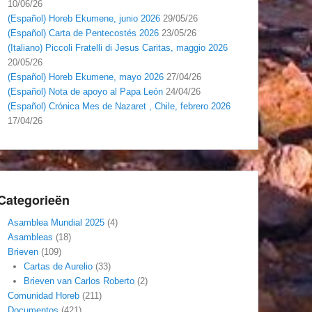
10/06/26
(Español) Horeb Ekumene, junio 2026
29/05/26
(Español) Carta de Pentecostés 2026
23/05/26
(Italiano) Piccoli Fratelli di Jesus Caritas, maggio 2026
20/05/26
(Español) Horeb Ekumene, mayo 2026
27/04/26
(Español) Nota de apoyo al Papa León
24/04/26
(Español) Crónica Mes de Nazaret , Chile, febrero 2026
17/04/26
Categorieën
Asamblea Mundial 2025
(4)
Asambleas
(18)
Brieven
(109)
Cartas de Aurelio
(33)
Brieven van Carlos Roberto
(2)
Comunidad Horeb
(211)
Documentos
(421)