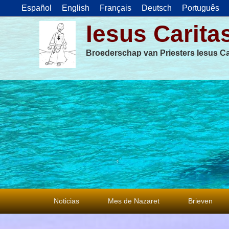
Español
English
Français
Deutsch
Português
Iesus Carita
Broederschap van Priesters Iesus Ca
Primair
Noticias
Mes de Nazaret
Brieven
menu