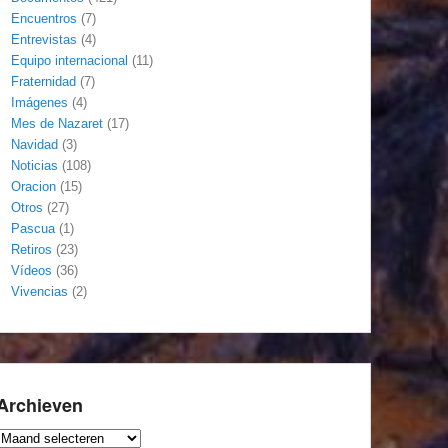
Encuentros
(7)
Entrevistas
(4)
Equipo internacional
(11)
Fraternidad
(7)
Imágenes
(4)
Mes de Nazaret
(17)
Navidad
(3)
Noticias
(108)
Oracion
(15)
Otros
(27)
Pascua
(1)
Retiros
(23)
Vídeos
(36)
Vivencias
(2)
Archieven
Archieven