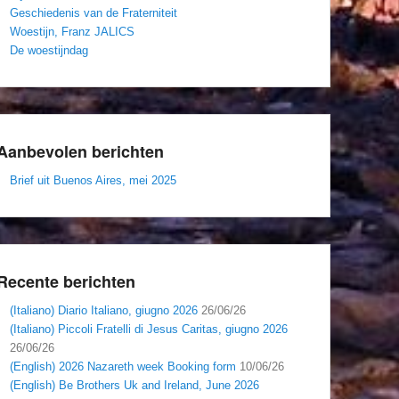
Geschiedenis van de Fraterniteit
Woestijn, Franz JALICS
De woestijndag
Aanbevolen berichten
Brief uit Buenos Aires, mei 2025
Recente berichten
(Italiano) Diario Italiano, giugno 2026
26/06/26
(Italiano) Piccoli Fratelli di Jesus Caritas, giugno 2026
26/06/26
(English) 2026 Nazareth week Booking form
10/06/26
(English) Be Brothers Uk and Ireland, June 2026