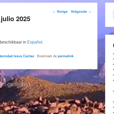
Berichtnavigatie
←
Vorige
Volgende
→
julio 2025
n beschikbaar in
Español
.
ternidad Iesus Caritas
. Bookmark de
permalink
.
ijn gesloten.