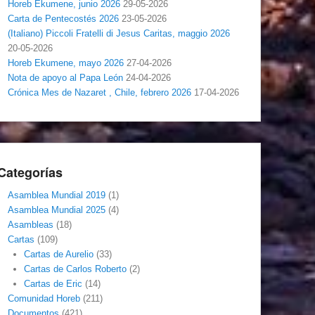
Horeb Ekumene, junio 2026
29-05-2026
Carta de Pentecostés 2026
23-05-2026
(Italiano) Piccoli Fratelli di Jesus Caritas, maggio 2026
20-05-2026
Horeb Ekumene, mayo 2026
27-04-2026
Nota de apoyo al Papa León
24-04-2026
Crónica Mes de Nazaret , Chile, febrero 2026
17-04-2026
Categorías
Asamblea Mundial 2019
(1)
Asamblea Mundial 2025
(4)
Asambleas
(18)
Cartas
(109)
Cartas de Aurelio
(33)
Cartas de Carlos Roberto
(2)
Cartas de Eric
(14)
Comunidad Horeb
(211)
Documentos
(421)