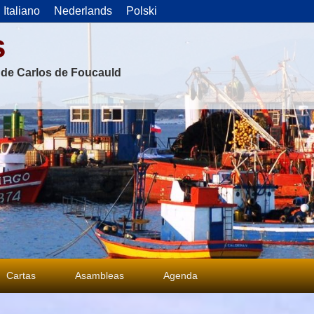
Italiano
Nederlands
Polski
s
s de Carlos de Foucauld
Cartas
Asambleas
Agenda