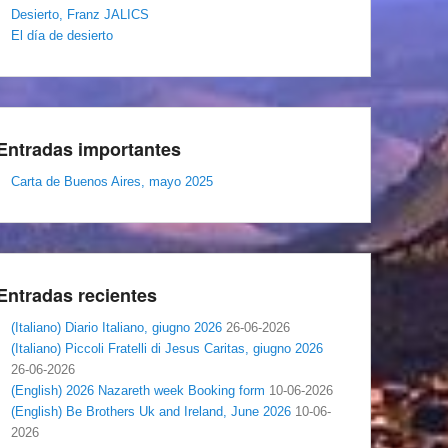
Desierto, Franz JALICS
El día de desierto
Entradas importantes
Carta de Buenos Aires, mayo 2025
Entradas recientes
(Italiano) Diario Italiano, giugno 2026
26-06-2026
(Italiano) Piccoli Fratelli di Jesus Caritas, giugno 2026
26-06-2026
(English) 2026 Nazareth week Booking form
10-06-2026
(English) Be Brothers Uk and Ireland, June 2026
10-06-
2026