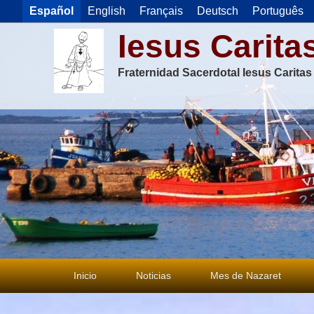
Español
English
Français
Deutsch
Português
Iesus Carita
Fraternidad Sacerdotal Iesus Carita
Menú
Inicio
Noticias
Mes de Nazaret
principal