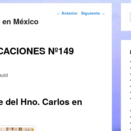
Navegación de
←
Anterior
Siguiente
→
entradas
o en México
CACIONES Nº149
auld
e del Hno. Carlos en