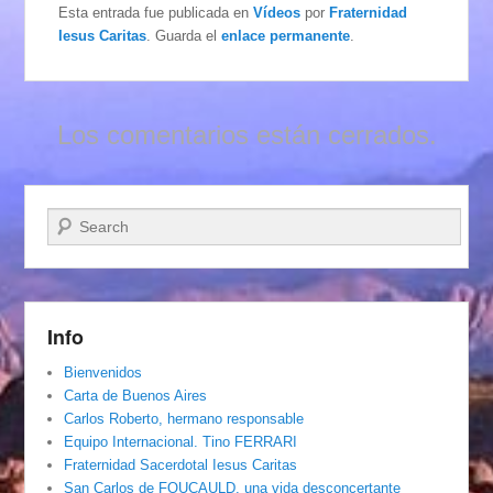
Esta entrada fue publicada en
Vídeos
por
Fraternidad
Iesus Caritas
. Guarda el
enlace permanente
.
Los comentarios están cerrados.
Buscar
Info
Bienvenidos
Carta de Buenos Aires
Carlos Roberto, hermano responsable
Equipo Internacional. Tino FERRARI
Fraternidad Sacerdotal Iesus Caritas
San Carlos de FOUCAULD, una vida desconcertante