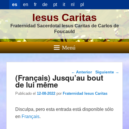
es
en
fr
de
pt
it
nl
pl
Iesus Caritas
Fraternidad Sacerdotal Iesus Caritas de Carlos de
Foucauld
Menú
Navegación de
←
Anterior
Siguiente
→
(Français) Jusqu’au bout
entradas
de lui même
Publicado el
12-08-2022
por
Fraternidad Iesus Caritas
Disculpa, pero esta entrada está disponible sólo
en
Français
.