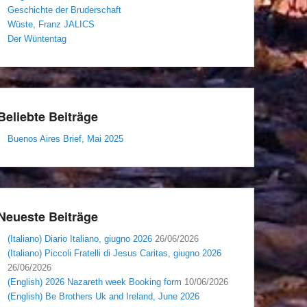
Geschichte der Bruderschaft
Wüste, Franz JALICS
Der Wüntentag
Beliebte Beiträge
Buenos Aires Brief, Mai 2025
Neueste Beiträge
(Italiano) Diario Italiano, giugno 2026
26/06/2026
(Italiano) Piccoli Fratelli di Jesus Caritas, giugno 2026
26/06/2026
(English) 2026 Nazareth week Booking form
10/06/2026
(English) Be Brothers Uk and Ireland, June 2026