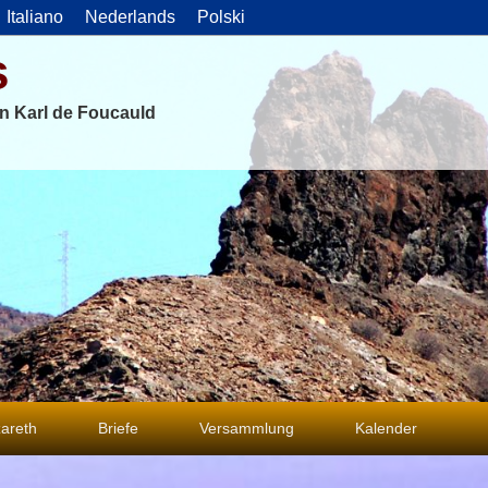
Italiano
Nederlands
Polski
s
on Karl de Foucauld
areth
Briefe
Versammlung
Kalender