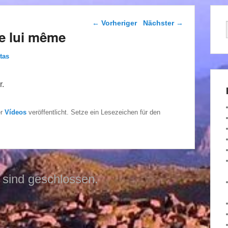
Beitragsnavigation
←
Vorheriger
Nächster
→
de lui même
tas
r.
er
Vídeos
veröffentlicht. Setze ein Lesezeichen für den
sind geschlossen.