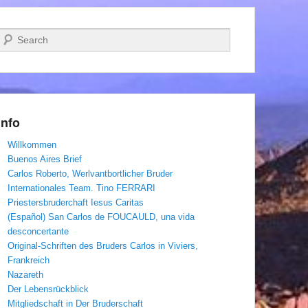
Suchen
Info
Willkommen
Buenos Aires Brief
Carlos Roberto, Werlvantbortlicher Bruder
Internationales Team. Tino FERRARI
Priestersbruderchaft Iesus Caritas
(Español) San Carlos de FOUCAULD, una vida
desconcertante
Original-Schriften des Bruders Carlos in Viviers,
Frankreich
Nazareth
Der Lebensrückblick
Mitgliedschaft in Der Bruderschaft