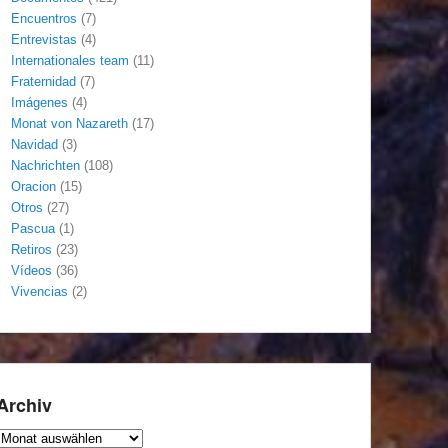
Encuentros
(7)
Entrevistas
(4)
Internationales team
(11)
Fraternidad
(7)
Imágenes
(4)
Monat von Nazareth
(17)
Navidad
(3)
Nachrichten
(108)
Oracion
(15)
Otros
(27)
Pascua
(1)
Retiros
(23)
Vídeos
(36)
Vivencias
(2)
Archiv
Archiv