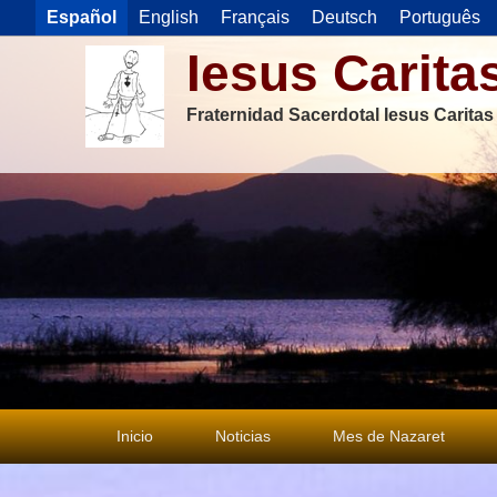
Español
English
Français
Deutsch
Português
Iesus Carita
Fraternidad Sacerdotal Iesus Carita
Menú
Inicio
Noticias
Mes de Nazaret
principal