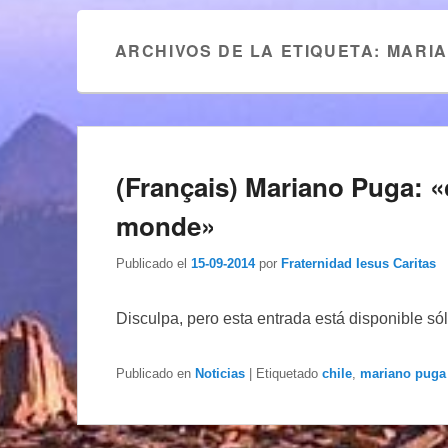
ARCHIVOS DE LA ETIQUETA:
MARI
(Français) Mariano Puga: «
monde»
Publicado el
15-09-2014
por
Fraternidad Iesus Caritas
Disculpa, pero esta entrada está disponible só
Publicado en
Noticias
|
Etiquetado
chile
,
mariano puga