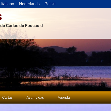
Italiano
Nederlands
Polski
s
s de Carlos de Foucauld
Cartas
Asambleas
Agenda