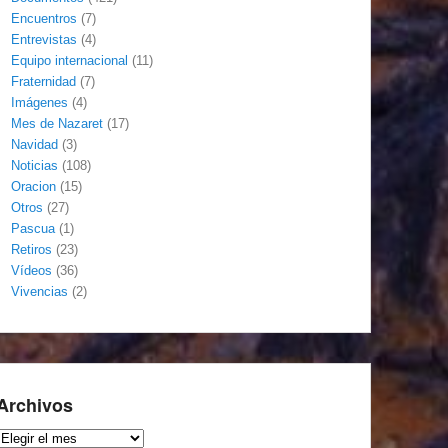
Encuentros
(7)
Entrevistas
(4)
Equipo internacional
(11)
Fraternidad
(7)
Imágenes
(4)
Mes de Nazaret
(17)
Navidad
(3)
Noticias
(108)
Oracion
(15)
Otros
(27)
Pascua
(1)
Retiros
(23)
Vídeos
(36)
Vivencias
(2)
Archivos
Archivos