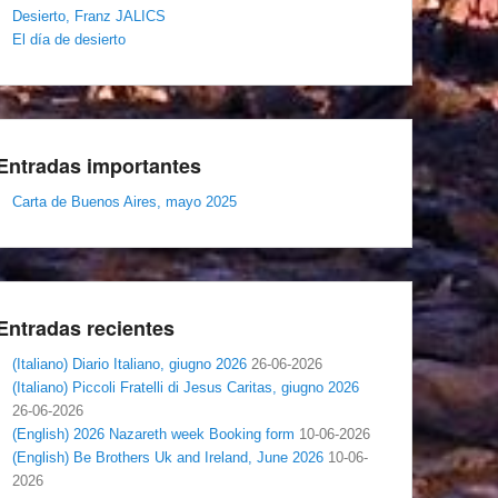
Desierto, Franz JALICS
El día de desierto
Entradas importantes
Carta de Buenos Aires, mayo 2025
Entradas recientes
(Italiano) Diario Italiano, giugno 2026
26-06-2026
(Italiano) Piccoli Fratelli di Jesus Caritas, giugno 2026
26-06-2026
(English) 2026 Nazareth week Booking form
10-06-2026
(English) Be Brothers Uk and Ireland, June 2026
10-06-
2026