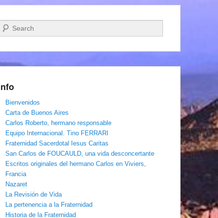
Buscar
Info
Bienvenidos
Carta de Buenos Aires
Carlos Roberto, hermano responsable
Equipo Internacional. Tino FERRARI
Fraternidad Sacerdotal Iesus Caritas
San Carlos de FOUCAULD, una vida desconcertante
Escritos originales del hermano Carlos en Viviers,
Francia
Nazaret
La Revisión de Vida
La pertenencia a la Fraternidad
Historia de la Fraternidad