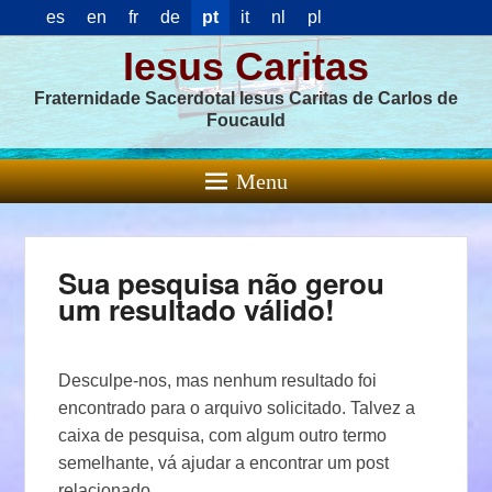
es
en
fr
de
pt
it
nl
pl
Iesus Caritas
Fraternidade Sacerdotal Iesus Caritas de Carlos de
Foucauld
Menu
Sua pesquisa não gerou
um resultado válido!
Desculpe-nos, mas nenhum resultado foi
encontrado para o arquivo solicitado. Talvez a
caixa de pesquisa, com algum outro termo
semelhante, vá ajudar a encontrar um post
relacionado.