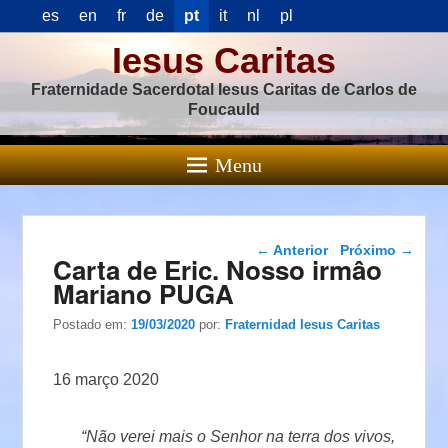
es
en
fr
de
pt
it
nl
pl
Iesus Caritas
Fraternidade Sacerdotal Iesus Caritas de Carlos de
Foucauld
Menu
Navegação das
←
Anterior
Próximo
→
Carta de Eric. Nosso irmâo
postagens
Mariano PUGA
Postado em:
19/03/2020
por:
Fraternidad Iesus Caritas
16 março 2020
“Não verei mais o Senhor na terra dos vivos,