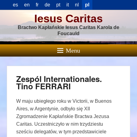
es
en
fr
de
pt
it
nl
pl
Iesus Caritas
Bractwo Kapłańskie Iesus Caritas Karola de
Foucauld
Menu
Zespól Internationales.
Tino FERRARI
W maju ubiegłego roku w Victorii, w Buenos
Aires, w Argentynie, odbyło się XII
Zgromadzenie Kapłańskie Bractwa Jezusa
Caritas. Uczestniczyło w nim trzydziestu
sześciu delegatów, w tym przedstawiciele