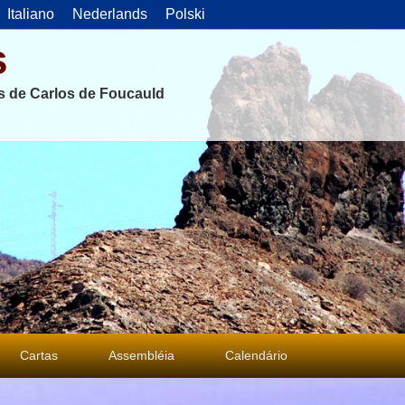
Italiano
Nederlands
Polski
s
as de Carlos de Foucauld
Cartas
Assembléia
Calendário