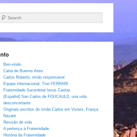
Pesquisar…
Info
Ben-vindo
Carta de Buenos Aires
Carlos Roberto, irmâo responsável
Equipe Internacional. Tino FERRARI
Fraternidade Sacerdotal Iesus Caritas
(Español) San Carlos de FOUCAULD, una vida
desconcertante
Originais escritos do irmão Carlos em Viviers, França
Nazaré
Revisão de vida
A pertença á Fraternidade
História da Fraternidade