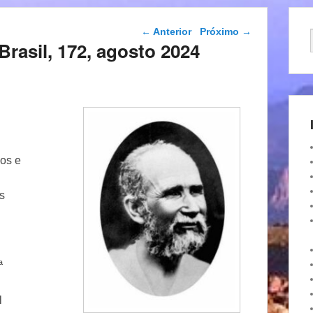
Navegação das
←
Anterior
Próximo
→
postagens
Brasil, 172, agosto 2024
hos e
s
ª
l