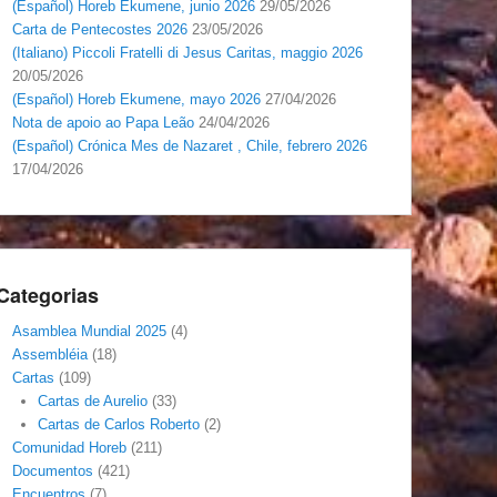
(Español) Horeb Ekumene, junio 2026
29/05/2026
Carta de Pentecostes 2026
23/05/2026
(Italiano) Piccoli Fratelli di Jesus Caritas, maggio 2026
20/05/2026
(Español) Horeb Ekumene, mayo 2026
27/04/2026
Nota de apoio ao Papa Leão
24/04/2026
(Español) Crónica Mes de Nazaret , Chile, febrero 2026
17/04/2026
Categorias
Asamblea Mundial 2025
(4)
Assembléia
(18)
Cartas
(109)
Cartas de Aurelio
(33)
Cartas de Carlos Roberto
(2)
Comunidad Horeb
(211)
Documentos
(421)
Encuentros
(7)