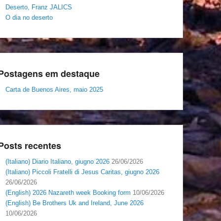
Deserto, Franz JALICS
O dia no deserto
Postagens em destaque
Carta de Buenos Aires, maio 2025
Posts recentes
(Italiano) Diario Italiano, giugno 2026
26/06/2026
(Italiano) Piccoli Fratelli di Jesus Caritas, giugno 2026
26/06/2026
(English) 2026 Nazareth week Booking form
10/06/2026
(English) Be Brothers Uk and Ireland, June 2026
10/06/2026