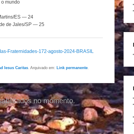
o o mundo
Martins/ES — 24
ade de Jales/SP — 25
das-Fraternidades-172-agosto-2024-BRASIL
ad Iesus Caritas
. Arquivado em:
Link permanente
.
sabilitados no momento.