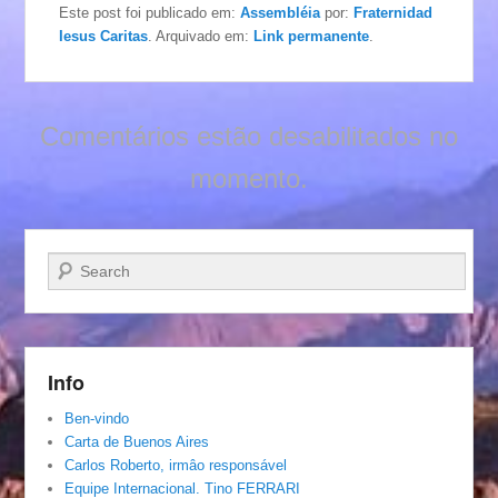
Este post foi publicado em:
Assembléia
por:
Fraternidad
Iesus Caritas
. Arquivado em:
Link permanente
.
Comentários estão desabilitados no
momento.
Pesquisar…
Info
Ben-vindo
Carta de Buenos Aires
Carlos Roberto, irmâo responsável
Equipe Internacional. Tino FERRARI