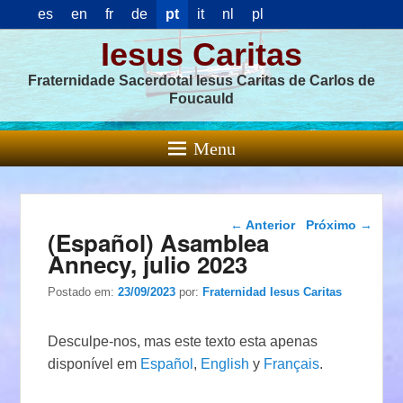
es
en
fr
de
pt
it
nl
pl
Iesus Caritas
Fraternidade Sacerdotal Iesus Caritas de Carlos de
Foucauld
Menu
Navegação das
←
Anterior
Próximo
→
(Español) Asamblea
postagens
Annecy, julio 2023
Postado em:
23/09/2023
por:
Fraternidad Iesus Caritas
Desculpe-nos, mas este texto esta apenas
disponível em
Español
,
English
y
Français
.