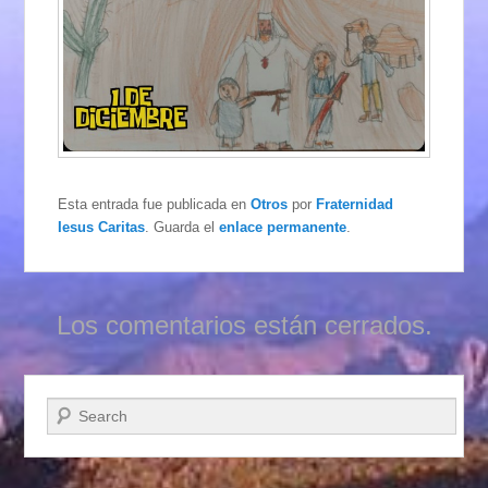
Esta entrada fue publicada en
Otros
por
Fraternidad
Iesus Caritas
. Guarda el
enlace permanente
.
Los comentarios están cerrados.
Buscar