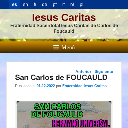
es
en
fr
de
pt
it
nl
pl
Iesus Caritas
Fraternidad Sacerdotal Iesus Caritas de Carlos de
Foucauld
Menú
Navegación de
←
Anterior
Siguiente
→
San Carlos de FOUCAULD
entradas
Publicado el
01-12-2022
por
Fraternidad Iesus Caritas