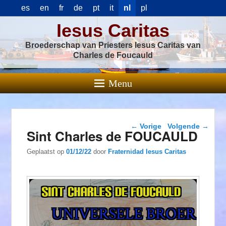
es
en
fr
de
pt
it
nl
pl
Iesus Caritas
Broederschap van Priesters Iesus Caritas van
Charles de Foucauld
Menu
Berichtnavigatie
←
Vorige
Volgende
→
Sint Charles de FOUCAULD
Geplaatst op
01/12/22
door
Fraternidad Iesus Caritas