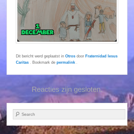
Dit bericht werd geplaatst in
Otros
door
Fraternidad Iesus
Caritas
. Bookmark de
permalink
.
Reacties zijn gesloten.
Zoeken