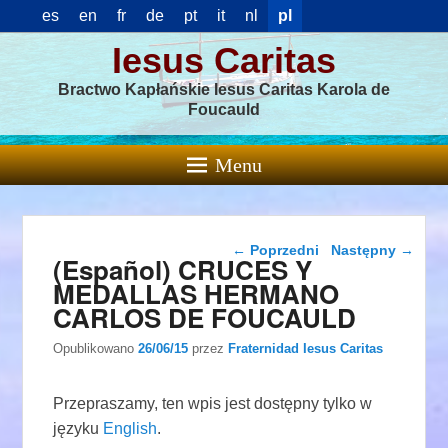
es
en
fr
de
pt
it
nl
pl
Iesus Caritas
Bractwo Kapłańskie Iesus Caritas Karola de
Foucauld
Menu
Nawigacja wpisu
←
Poprzedni
Następny
→
(Español) CRUCES Y
MEDALLAS HERMANO
CARLOS DE FOUCAULD
Opublikowano
26/06/15
przez
Fraternidad Iesus Caritas
Przepraszamy, ten wpis jest dostępny tylko w
języku
English
.