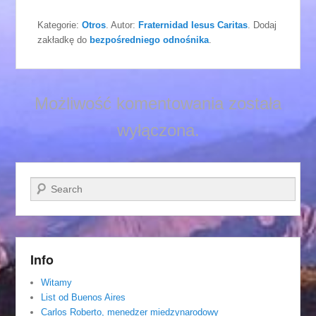
Kategorie:
Otros
. Autor:
Fraternidad Iesus Caritas
. Dodaj
zakładkę do
bezpośredniego odnośnika
.
Możliwość komentowania została
wyłączona.
Szukaj
Info
Witamy
List od Buenos Aires
Carlos Roberto, menedzer miedzynarodowy